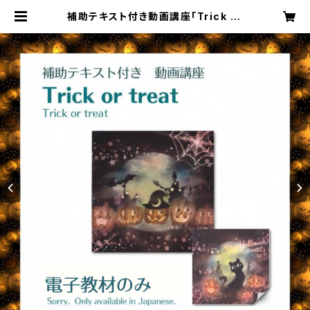
補助テキスト付き動画講座「Trick or
Treat～かぼちゃたちの行進～」（電
子教材のみ） | 東大阪・動画のパステ
ルアート教室〜Aqua pastel〜Ba
seショップ