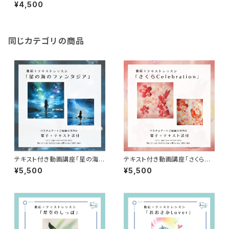
k or Treat～かぼちゃたちの行
¥4,500
進～」（電子教材のみ）
同じカテゴリの商品
テキスト付き動画講座「星の海の
テキスト付き動画講座「さくらCe
ファンタジア」（電子教材＋テキ
lebration」（電子教材＋テキス
¥5,500
¥5,500
スト送付）
ト送付）