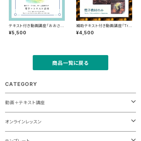
テキスト付き動画講座「おおさか
補助テキスト付き動画講座「Tric
Lover」（電子教材＋テキスト送
k or Treat～かぼちゃたちの行
¥5,500
¥4,500
付）
進～」（電子教材のみ）
商品一覧に戻る
CATEGORY
動画＋テキスト講座
単発レッスン
オンラインレッスン
送付＋電子教材
アート講座
単発レッスン
テンプレート